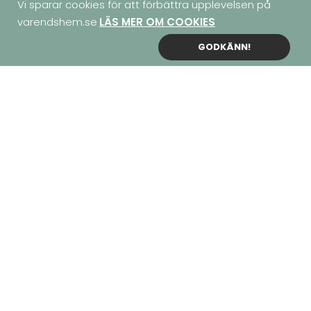
Vi sparar cookies för att förbättra upplevelsen på
varendshem.se
LÄS MER OM COOKIES
GODKÄNN!